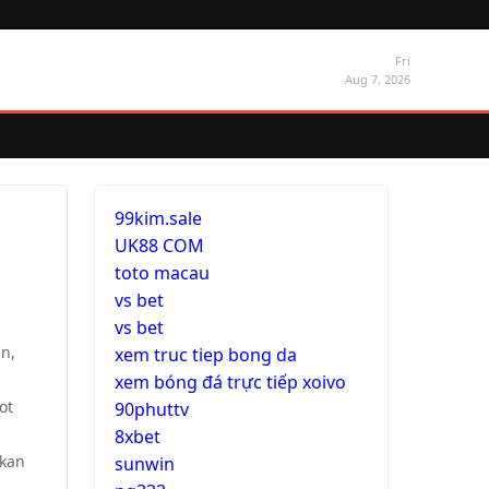
Fri
Aug 7, 2026
99kim.sale
UK88 COM
toto macau
vs bet
vs bet
n,
xem truc tiep bong da
xem bóng đá trực tiếp xoivo
ot
90phuttv
8xbet
ikan
sunwin