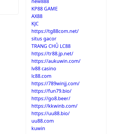
new888
KP88 GAME
AX88
KJC
https://tg88com.net/
situs gacor
TRANG CHỦ LC88
https://tr88.jp.net/
https://aukuwin.com/
lv88 casino
lc88.com
https://789winjj.com/
https://fun79.bio/
https://go8.beer/
https://kkwinb.com/
https://uu88.bio/
uu88.com
kuwin