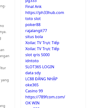
pg333
ing-
Final Ank
https://ph33hub.com
toto slot
poker88
ino
rajalangit77
nya.
situs bola
g
Xoilac TV Trực Tiếp
Xoilac TV Trực Tiếp
gan
slot qris 5000
nangan
idntoto
SLOT365 LOGIN
itur
data sdy
LC88 ĐĂNG NHẬP
t yang
oke365
Casino 99
https://789fcom.com/
OK WIN
yang