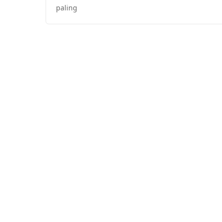
paling