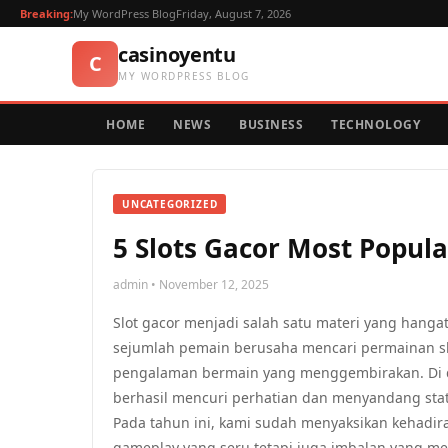
Breaking:
My WordPress Blog
Friday, August 7, 2026
casinoyentu
C
MY WORDPRESS BLOG
HOME
NEWS
BUSINESS
TECHNOLOGY
UNCATEGORIZED
5 Slots Gacor Most Popula
admin • November 12, 2025
Slot gacor menjadi salah satu materi yang hanga
sejumlah pemain berusaha mencari permainan sl
pengalaman bermain yang menggembirakan. Di d
berhasil mencuri perhatian dan menyandang statu
Pada tahun ini, kami sudah menyaksikan kehadir
gameplay yang seru tetapi juga imbalan yang men