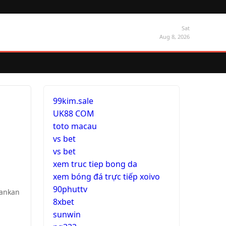
Sat
Aug 8, 2026
99kim.sale
UK88 COM
toto macau
vs bet
vs bet
xem truc tiep bong da
xem bóng đá trực tiếp xoivo
90phuttv
wankan
8xbet
sunwin