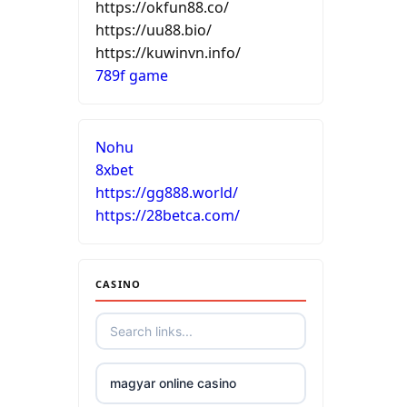
https://okfun88.co/
https://uu88.bio/
https://kuwinvn.info/
789f game
Nohu
8xbet
https://gg888.world/
https://28betca.com/
CASINO
magyar online casino