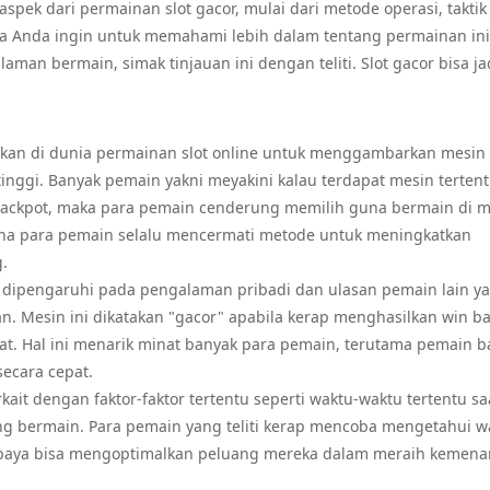
pek dari permainan slot gacor, mulai dari metode operasi, taktik
a Anda ingin untuk memahami lebih dalam tentang permainan ini 
an bermain, simak tinjauan ini dengan teliti. Slot gacor bisa ja
nakan di dunia permainan slot online untuk menggambarkan mesin 
inggi. Banyak pemain yakni meyakini kalau terdapat mesin terten
jackpot, maka para pemain cenderung memilih guna bermain di m
rena para pemain selalu mencermati metode untuk meningkatkan
.
ya dipengaruhi pada pengalaman pribadi dan ulasan pemain lain y
 Mesin ini dikatakan "gacor" apabila kerap menghasilkan win ba
pat. Hal ini menarik minat banyak para pemain, terutama pemain b
ecara cepat.
erkait dengan faktor-faktor tertentu seperti waktu-waktu tertentu sa
ang bermain. Para pemain yang teliti kerap mencoba mengetahui w
supaya bisa mengoptimalkan peluang mereka dalam meraih kemen