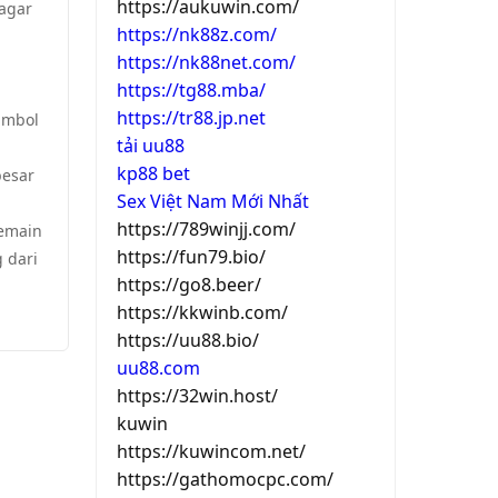
https://aukuwin.com/
 agar
https://nk88z.com/
https://nk88net.com/
https://tg88.mba/
https://tr88.jp.net
simbol
tải uu88
kp88 bet
besar
Sex Việt Nam Mới Nhất
https://789winjj.com/
pemain
https://fun79.bio/
 dari
https://go8.beer/
https://kkwinb.com/
https://uu88.bio/
uu88.com
https://32win.host/
kuwin
https://kuwincom.net/
https://gathomocpc.com/